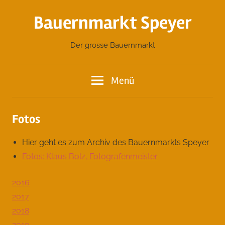
Zum
Bauernmarkt Speyer
Inhalt
springen
Der grosse Bauernmarkt
Menü
Fotos
Hier geht es zum Archiv des Bauernmarkts Speyer
Fotos: Klaus Bolz, Fotografenmeister
2016
2017
2018
2019